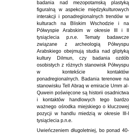
badania nad mezopotamską plastyką
figuralną w aspekcie międzykulturowych
interakcji i ponadregionalnych trendów w
kulturach na Bliskim Wschodzie i na
Półwyspie Arabskim w okresie III i II
tysiąclecia p.n.e. Tematy badawcze
związane z archeologią Półwyspu
Arabskiego obejmują studia nad gliptyką
kultury Dilmun, czy badania ozdób
osobistych z różnych stanowisk Półwyspu
w kontekście kontaktów
ponadregionalnych. Badania terenowe na
stanowisku Tell Abraq w emiracie Umm al-
Quwein poświęcone są historii osadnictwa
i kontaktów handlowych tego bardzo
ważnego ośrodka miejskiego o kluczowej
pozycji w handlu miedzią w okresie III-I
tysiąclecia p.n.e.
Uwieńczeniem długoletniej, bo ponad 40-