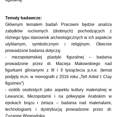
Tematy badawcze:
Głównym tematem badań Pracowni będzie analiza
zabytków ruchomych (drobnych) pochodzących z
różnego typu stanowisk archeologicznych w ich aspekcie
utylitarnym, symbolicznym i religijnym. Obecnie
prowadzone badania dotyczą:
- mezopotamskiej plastyki figuralnej – badania
prowadzone przez dr. Macieja Makowskiego nad
figurkami glinianymi z III i II tysiąclecia p.n.e. (temat
podjęty m.in. w monografii z 2016 roku „Tell Arbid I: Clay
figurines”)
- ozdób osobistych jako aspektu kultury materialnej w
Lewancie, Mezopotamii i na półwyspie Arabskim w
epokach brązu i żelaza – badania nad materiałami,
technologiami i dystrybucją prowadzone przez dr.
Zuzannę Wygnańską,