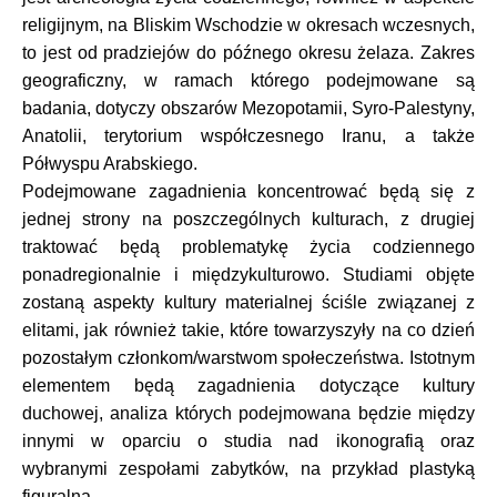
religijnym, na Bliskim Wschodzie w okresach wczesnych,
to jest od pradziejów do późnego okresu żelaza. Zakres
geograficzny, w ramach którego podejmowane są
badania, dotyczy obszarów Mezopotamii, Syro-Palestyny,
Anatolii, terytorium współczesnego Iranu, a także
Półwyspu Arabskiego.
Podejmowane zagadnienia koncentrować będą się z
jednej strony na poszczególnych kulturach, z drugiej
traktować będą problematykę życia codziennego
ponadregionalnie i międzykulturowo. Studiami objęte
zostaną aspekty kultury materialnej ściśle związanej z
elitami, jak również takie, które towarzyszyły na co dzień
pozostałym członkom/warstwom społeczeństwa. Istotnym
elementem będą zagadnienia dotyczące kultury
duchowej, analiza których podejmowana będzie między
innymi w oparciu o studia nad ikonografią oraz
wybranymi zespołami zabytków, na przykład plastyką
figuralną.