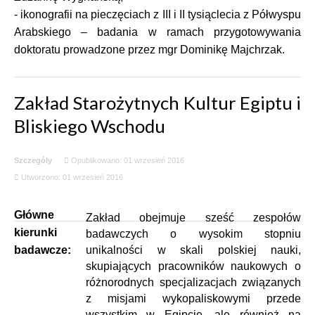
- ikonografii na pieczęciach z III i II tysiąclecia z Półwyspu
Arabskiego – badania w ramach przygotowywania
doktoratu prowadzone przez mgr Dominikę Majchrzak.
Zakład Starożytnych Kultur Egiptu i
Bliskiego Wschodu
Szczegóły
Opublikowano: 01 wrzesień 2016
Utworzono: 01 wrzesień 2016
Główne
Zakład obejmuje sześć zespołów
kierunki
badawczych o wysokim stopniu
badawcze:
unikalności w skali polskiej nauki,
skupiających pracowników naukowych o
różnorodnych specjalizacjach związanych
z misjami wykopaliskowymi przede
wszystkim w Egipcie, ale również na