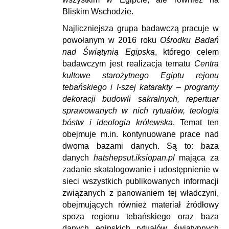
Bliskim Wschodzie.
Najliczniejsza grupa badawczą pracuje w
powołanym w 2016 roku
Ośrodku Badań
nad Świątynią Egipską
, którego celem
badawczym jest realizacja tematu
Centra
kultowe starożytnego Egiptu rejonu
tebańskiego i I-szej katarakty – programy
dekoracji budowli sakralnych, repertuar
sprawowanych w nich rytuałów, teologia
bóstw i ideologia królewska
. Temat ten
obejmuje m.in. kontynuowane prace nad
dwoma bazami danych. Są to: baza
danych
hatshepsut.iksiopan.pl
mająca za
zadanie skatalogowanie i udostępnienie w
sieci wszystkich publikowanych informacji
związanych z panowaniem tej władczyni,
obejmujących również materiał źródłowy
spoza regionu tebańskiego oraz baza
danych egipskich rytuałów świątynnych