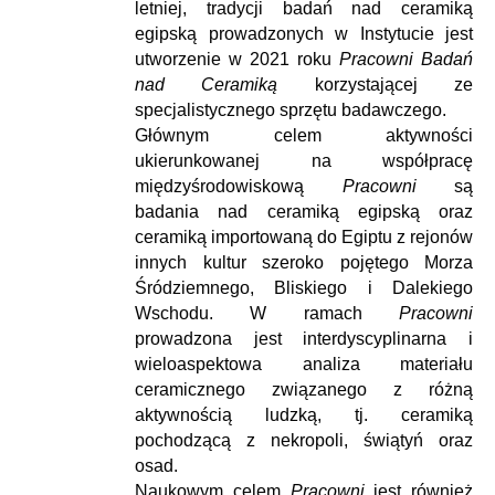
letniej, tradycji badań nad ceramiką
egipską prowadzonych w Instytucie jest
utworzenie w 2021 roku
Pracowni Badań
nad Ceramiką
korzystającej ze
specjalistycznego sprzętu badawczego.
Głównym celem aktywności
ukierunkowanej na współpracę
międzyśrodowiskową
Pracowni
są
badania nad ceramiką egipską oraz
ceramiką importowaną do Egiptu z rejonów
innych kultur szeroko pojętego Morza
Śródziemnego, Bliskiego i Dalekiego
Wschodu. W ramach
Pracowni
prowadzona jest interdyscyplinarna i
wieloaspektowa analiza materiału
ceramicznego związanego z różną
aktywnością ludzką, tj. ceramiką
pochodzącą z nekropoli, świątyń oraz
osad.
Naukowym celem
Pracowni
jest również