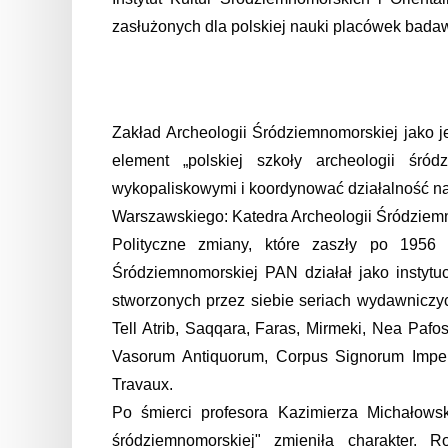
zasłużonych dla polskiej nauki placówek bad
Zakład Archeologii Śródziemnomorskiej jako j
element „polskiej szkoły archeologii śr
wykopaliskowymi i koordynować działalność nau
Warszawskiego: Katedra Archeologii Śródziemn
Polityczne zmiany, które zaszły po 1956 
Śródziemnomorskiej PAN działał jako instytu
stworzonych przez siebie seriach wydawniczych
Tell Atrib, Saqqara, Faras, Mirmeki, Nea Paf
Vasorum Antiquorum, Corpus Signorum Imperi
Travaux.
Po śmierci profesora Kazimierza Michałowsk
śródziemnomorskiej" zmieniła charakter. R