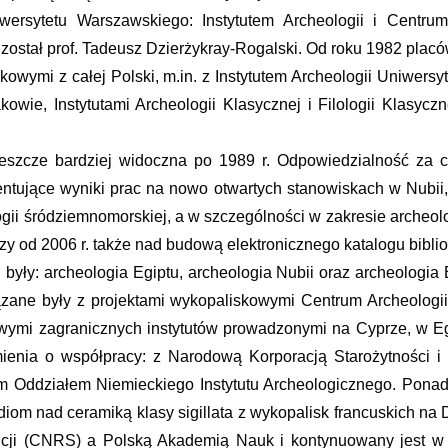
rsytetu Warszawskiego: Instytutem Archeologii i Centrum
ostał prof. Tadeusz Dzierżykray-Rogalski. Od roku 1982 placówk
owymi z całej Polski, m.in. z Instytutem Archeologii Uniwers
ie, Instytutami Archeologii Klasycznej i Filologii Klasyczn
szcze bardziej widoczna po 1989 r. Odpowiedzialność za cz
entujące wyniki prac na nowo otwartych stanowiskach w Nubii, 
ogii śródziemnomorskiej, a w szczególności w zakresie archeolo
y od 2006 r. także nad budową elektronicznego katalogu bibliot
były: archeologia Egiptu, archeologia Nubii oraz archeologia
ane były z projektami wykopaliskowymi Centrum Archeologii
ymi zagranicznych instytutów prowadzonymi na Cyprze, w Egipc
ienia o współpracy: z Narodową Korporacją Starożytności i 
m Oddziałem Niemieckiego Instytutu Archeologicznego. Ponadt
m nad ceramiką klasy sigillata z wykopalisk francuskich na 
 (CNRS) a Polską Akademią Nauk i kontynuowany jest w ra