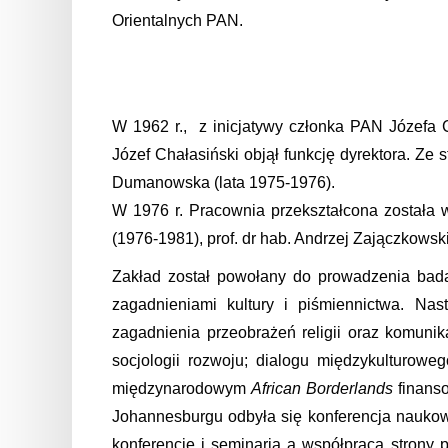
Orientalnych PAN.
W 1962 r., z inicjatywy członka PAN Józefa 
Józef Chałasiński objął funkcję dyrektora. Ze 
Dumanowska (lata 1975-1976).
W 1976 r. Pracownia przekształcona została w
(1976-1981), prof. dr hab. Andrzej Zajączkowsk
Zakład został powołany do prowadzenia badań
zagadnieniami kultury i piśmiennictwa. Nas
zagadnienia przeobrażeń religii oraz komunika
socjologii rozwoju; dialogu międzykulturow
międzynarodowym
African Borderlands
finans
Johannesburgu odbyła się konferencja naukow
konferencje i seminaria a współpraca strony p