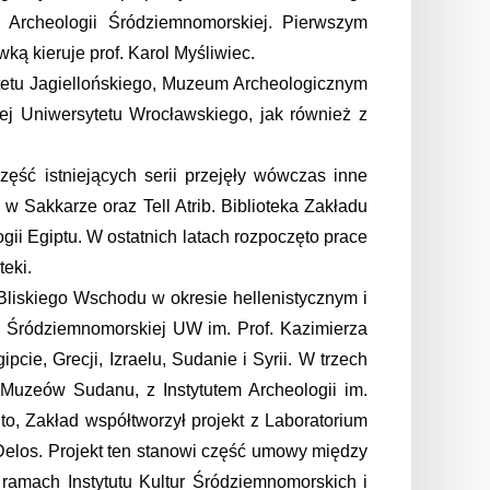
 Archeologii Śródziemnomorskiej. Pierwszym
ą kieruje prof. Karol Myśliwiec.
ytetu Jagiellońskiego, Muzeum Archeologicznym
ej Uniwersytetu Wrocławskiego, jak również z
ęść istniejących serii przejęły wówczas inne
w Sakkarze oraz Tell Atrib. Biblioteka Zakładu
gii Egiptu. W ostatnich latach rozpoczęto prace
eki.
 Bliskiego Wschodu w okresie hellenistycznym i
 Śródziemnomorskiej UW im. Prof. Kazimierza
ie, Grecji, Izraelu, Sudanie i Syrii. W trzech
Muzeów Sudanu, z Instytutem Archeologii im.
o, Zakład współtworzył projekt z Laboratorium
Delos. Projekt ten stanowi część umowy między
mach Instytutu Kultur Śródziemnomorskich i