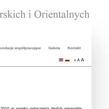
undacje współpracujące
Galeria
Kontakt
A
A
A
iu 2010 w wyniku połączenia dwóch niezwykle