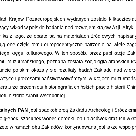
.
ad Krajów Pozaeuropejskich wydanych zostało kilkadziesiąt 
ący wkład w polskie badania nad rozwojem krajów Azji, Afryki 
nika z tego, że oparte są na materiałach źródłowych napisa
amują one dzięki temu europocentryczne patrzenie na wiele z
iego kręgu kulturowego. W ten sposób, przez publikacje Zakła
izmu muzułmańskiego, poznana została socjologia arabskich kr
uncie polskim okazały się rezultaty badań Zakładu nad wier
Afryce i procesami państwowotwórczymi w krajach muzułmańs
teraturze przedmiotu historiografia chińskich prac o historii 
iotu historia Arabii Wschodniej.
ntalnych PAN
jest spadkobiercą Zakładu Archeologii Śródziem
ią głęboki szacunek wobec dorobku obu placówek oraz ich wkła
zęte w ramach obu Zakładów, kontynuowana jest także współpr