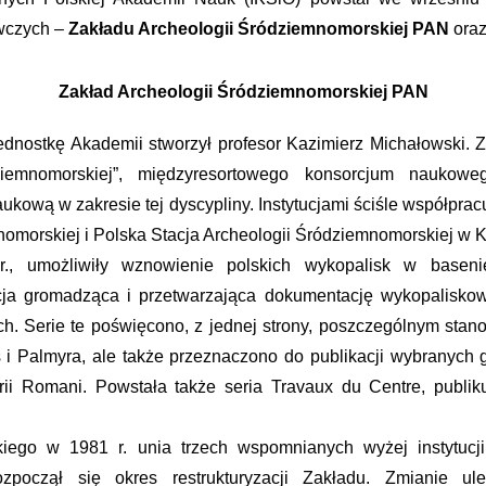
awczych –
Zakładu Archeologii Śródziemnomorskiej PAN
ora
Zakład Archeologii Śródziemnomorskiej PAN
ednostkę Akademii stworzył profesor Kazimierz Michałowski. Z
ódziemnomorskiej”, międzyresortowego konsorcjum naukow
kową w zakresie tej dyscypliny. Instytucjami ściśle współprac
omorskiej i Polska Stacja Archeologii Śródziemnomorskiej w
r., umożliwiły wznowienie polskich wykopalisk w basen
cja gromadząca i przetwarzająca dokumentację wykopaliskow
. Serie te poświęcono, z jednej strony, poszczególnym stanow
os i Palmyra, ale także przeznaczono do publikacji wybranych
i Romani. Powstała także seria Travaux du Centre, publik
iego w 1981 r. unia trzech wspomnianych wyżej instytucji
ozpoczął się okres restrukturyzacji Zakładu. Zmianie u