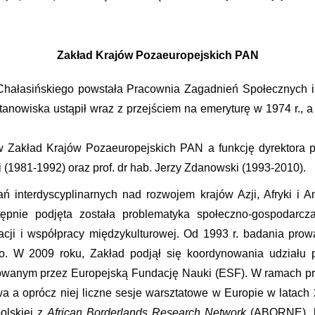
Zakład Krajów Pozaeuropejskich PAN
Chałasińskiego powstała Pracownia Zagadnień Społecznych i 
stanowiska ustąpił wraz z przejściem na emeryturę w 1974 r., a
 Zakład Krajów Pozaeuropejskich PAN a funkcję dyrektora pe
i (1981-1992) oraz prof. dr hab. Jerzy Zdanowski (1993-2010).
 interdyscyplinarnych nad rozwojem krajów Azji, Afryki i 
tępnie podjęta została problematyka społeczno-gospodarcza 
cji i współpracy międzykulturowej. Od 1993 r. badania prowad
ego. W 2009 roku, Zakład podjął się koordynowania udziału
owanym przez Europejską Fundację Nauki (ESF). W ramach pr
a a oprócz niej liczne sesje warsztatowe w Europie w latach
olskiej z
African Borderlands Research Network
(ABORNE), k