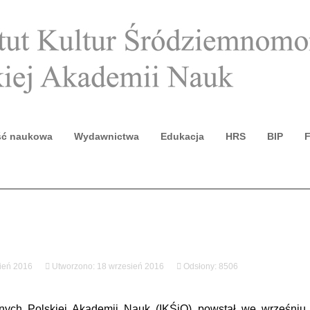
ść naukowa
Wydawnictwa
Edukacja
HRS
BIP
F
ień 2016
Utworzono: 18 wrzesień 2016
Odsłony: 8506
talnych Polskiej Akademii Nauk (IKŚiO) powstał we wrześn