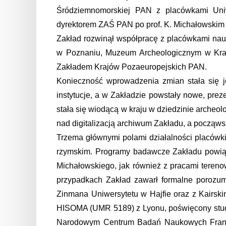
Śródziemnomorskiej PAN z placówkami Uniwe
dyrektorem ZAŚ PAN po prof. K. Michałowskim z
Zakład rozwinął współpracę z placówkami nauk
w Poznaniu, Muzeum Archeologicznym w Krakow
Zakładem Krajów Pozaeuropejskich PAN.
Konieczność wprowadzenia zmian stała się je
instytucje, a w Zakładzie powstały nowe, prez
stała się wiodącą w kraju w dziedzinie archeol
nad digitalizacją archiwum Zakładu, a począwsz
Trzema głównymi polami działalności placówki 
rzymskim. Programy badawcze Zakładu powiąz
Michałowskiego, jak również z pracami terenow
przypadkach Zakład zawarł formalne porozum
Zinmana Uniwersytetu w Hajfie oraz z Kairski
HISOMA (UMR 5189) z Lyonu, poświęcony studio
Narodowym Centrum Badań Naukowych Francji