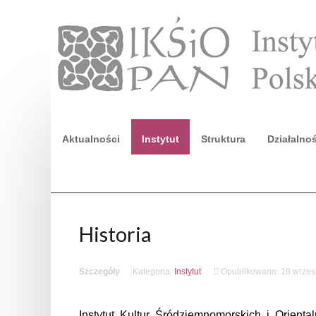
Aktualności
Instytut
Struktura
Działalno
Szukaj
Historia
Szczegóły
Kategoria:
Instytut
Opublikowano: 18 wrzes
Instytut Kultur Śródziemnomorskich i Orien