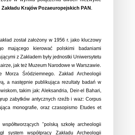
z
Zakładu Krajów Pozaeuropejskich PAN
.
akład został założony w 1956 r. jako kluczowy
ego mającego kierować polskimi badaniami
ującymi z Zakładem były jednostki Uniwersytetu
 Kairze, jak też Muzeum Narodowe w Warszawie.
ie Morza Śródziemnego. Zakład Archeologii
ą, a następnie publikująca rezultaty badań w
iskom, takim jak: Aleksandria, Deir-el Bahari,
 grup zabytków antycznych rzeźb i waz: Corpus
ująca monografie, oraz czasopismo Etudes et
 współtworzących "polską szkołę archeologii
legł system współpracy Zakładu Archeologii