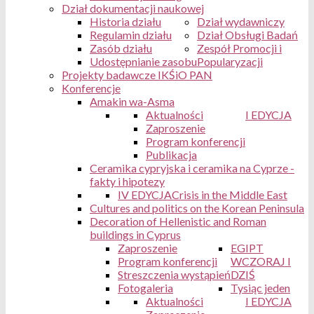
Dział dokumentacji naukowej
Historia działu
Dział wydawniczy
Regulamin działu
Dział Obsługi Badań
Zasób działu
Zespół Promocji i
Udostępnianie zasobu
Popularyzacji
Projekty badawcze IKŚiO PAN
Konferencje
Amakin wa-Asma
Aktualności
I EDYCJA
Zaproszenie
Program konferencji
Publikacja
Ceramika cypryjska i ceramika na Cyprze -
fakty i hipotezy
IV EDYCJA
Crisis in the Middle East
Cultures and politics on the Korean Peninsula
Decoration of Hellenistic and Roman
buildings in Cyprus
Zaproszenie
EGIPT
Program konferencji
WCZORAJ I
Streszczenia wystąpień
DZIŚ
Fotogaleria
Tysiąc jeden
Aktualności
I EDYCJA