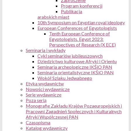
Zaproszenie
Program konferencji
Publikacja
arabskich miast
10th Symposium on Egyptian royal ideology
European Conferences of Egyptologists
Tenth European Conference of
Egyptologists. Egypt 2023:
Perspectives of Research (X ECE)
Seminaria i wykłady
Cykl seminariów jubileuszowych
Dziedzictwo kulturowe Afryki i Orientu
Seminaria archeologiczne IKŚiO PAN
Seminaria orientalistyczne IKŚiO PAN
Wokół Szlaku Jedwabnego
Etyka wydawnictw
Nowości wydawnicze
Serie wydawnicze
Poza serią
Monografie Zakładu Krajów Pozaeuropejskich i
Pracowni Zagadnień Społecznych i Kulturalnych
Afryki Współczesnej PAN
Czasopisma
Katalog wydawniczy