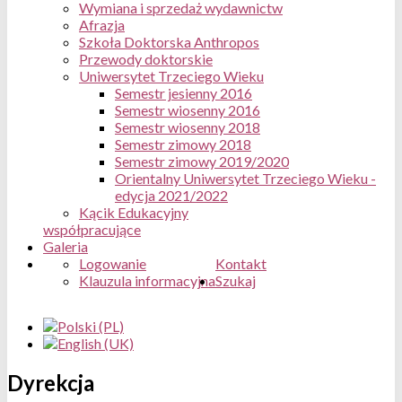
Wymiana i sprzedaż wydawnictw
Afrazja
Szkoła Doktorska Anthropos
Przewody doktorskie
Uniwersytet Trzeciego Wieku
Semestr jesienny 2016
Semestr wiosenny 2016
Semestr wiosenny 2018
Semestr zimowy 2018
Semestr zimowy 2019/2020
Orientalny Uniwersytet Trzeciego Wieku -
edycja 2021/2022
Kącik Edukacyjny
współpracujące
Galeria
Logowanie
Kontakt
Klauzula informacyjna
Szukaj
Dyrekcja