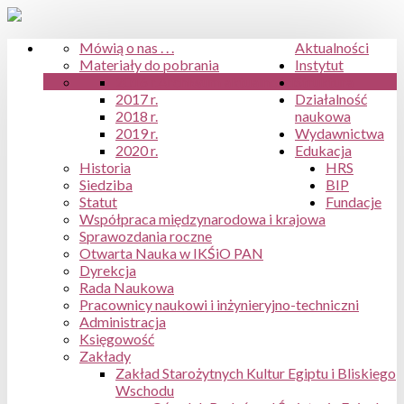
Mówią o nas . . .
Aktualności
Materiały do pobrania
Instytut
2016 r.
Archiwum aktualności
Struktura
2017 r.
Działalność
2018 r.
naukowa
2019 r.
Wydawnictwa
2020 r.
Edukacja
Historia
HRS
Siedziba
BIP
Statut
Fundacje
Współpraca międzynarodowa i krajowa
Sprawozdania roczne
Otwarta Nauka w IKŚiO PAN
Dyrekcja
Rada Naukowa
Pracownicy naukowi i inżynieryjno-techniczni
Administracja
Księgowość
Zakłady
Zakład Starożytnych Kultur Egiptu i Bliskiego
Wschodu