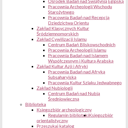
Ośrodek Badań nad Świątynią Egipską
Pracownia Archeologii Wschodu
Starożytnego
Pracownia Badań nad Recepcją
Dziedzictwa Orientu
Zakład Klasycznych Kultur
Śródziemnomorskich
Zakład Cywilizacji Islamu
Centrum Badań Bliskowschodnich
Pracownia Archeologii Islamu
Pracownia Badań nad Islamem
Współczesnym i Kulturą Arabską
Zakład Kultur Azji i Afryki
Pracownia Badań nad Afryką
Subsaharyjską
Pracownia Kultur Szlaku Jedwabnego
Zakład Nubiologii
Centrum Badań nad Nubią
Średniowieczną
Biblioteka
Księgozbiór archeologiczny
Regulamin biblioteki
Księgozbiór
orientalistyczny
Przeszukaj katalog