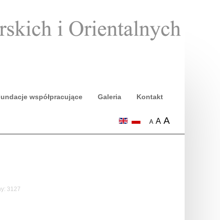
undacje współpracujące
Galeria
Kontakt
A
A
A
y: 3127