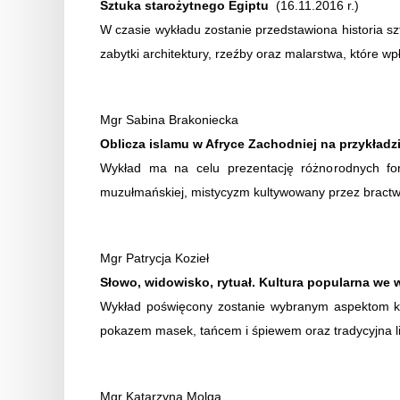
Sztuka starożytnego Egiptu
(16.11.2016 r.)
W czasie wykładu zostanie przedstawiona historia s
zabytki architektury, rzeźby oraz malarstwa, które w
Mgr Sabina Brakoniecka
Oblicza islamu w Afryce Zachodniej na przykładz
Wykład ma na celu prezentację różnorodnych for
muzułmańskiej, mistycyzm kultywowany przez bractw
Mgr Patrycja Kozieł
Słowo, widowisko, rytuał. Kultura popularna we 
Wykład poświęcony zostanie wybranym aspektom kult
pokazem masek, tańcem i śpiewem oraz tradycyjna lit
Mgr Katarzyna Molga