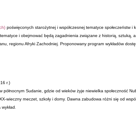
ch)
poświęconych starożytnej i współczesnej tematyce społeczeństw i ku
ematyce i obejmować będą zagadnienia związane z historią, sztuką, arch
nu, regionu Afryki Zachodniej. Proponowany program wykładów dostęp
16 r.)
l w północnym Sudanie, gdzie od wieków żyje niewielka społeczność N
z XX-wieczny meczet, szkoły i domy. Dawna zabudowa różni się od współ
 na wykład.