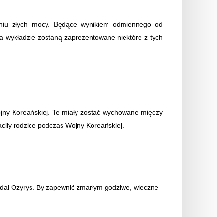
zeniu złych mocy. Będące wynikiem odmiennego od
Na wykładzie zostaną zaprezentowane niektóre z tych
jny Koreańskiej. Te miały zostać wychowane między
aciły rodzice podczas Wojny Koreańskiej.
 władał Ozyrys. By zapewnić zmarłym godziwe, wieczne