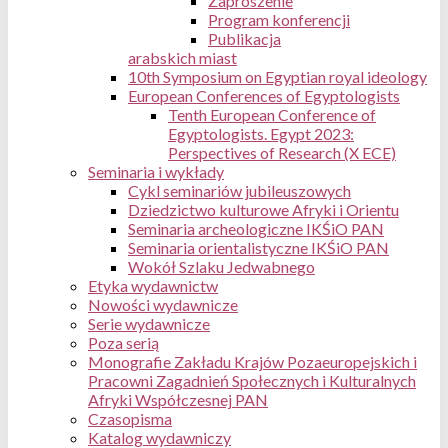
Zaproszenie
Program konferencji
Publikacja
arabskich miast
10th Symposium on Egyptian royal ideology
European Conferences of Egyptologists
Tenth European Conference of
Egyptologists. Egypt 2023:
Perspectives of Research (X ECE)
Seminaria i wykłady
Cykl seminariów jubileuszowych
Dziedzictwo kulturowe Afryki i Orientu
Seminaria archeologiczne IKŚiO PAN
Seminaria orientalistyczne IKŚiO PAN
Wokół Szlaku Jedwabnego
Etyka wydawnictw
Nowości wydawnicze
Serie wydawnicze
Poza serią
Monografie Zakładu Krajów Pozaeuropejskich i
Pracowni Zagadnień Społecznych i Kulturalnych
Afryki Współczesnej PAN
Czasopisma
Katalog wydawniczy