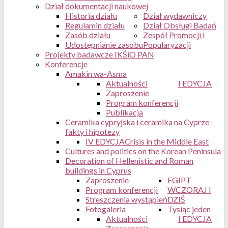
Dział dokumentacji naukowej
Historia działu
Dział wydawniczy
Regulamin działu
Dział Obsługi Badań
Zasób działu
Zespół Promocji i
Udostępnianie zasobu
Popularyzacji
Projekty badawcze IKŚiO PAN
Konferencje
Amakin wa-Asma
Aktualności
I EDYCJA
Zaproszenie
Program konferencji
Publikacja
Ceramika cypryjska i ceramika na Cyprze -
fakty i hipotezy
IV EDYCJA
Crisis in the Middle East
Cultures and politics on the Korean Peninsula
Decoration of Hellenistic and Roman
buildings in Cyprus
Zaproszenie
EGIPT
Program konferencji
WCZORAJ I
Streszczenia wystąpień
DZIŚ
Fotogaleria
Tysiąc jeden
Aktualności
I EDYCJA