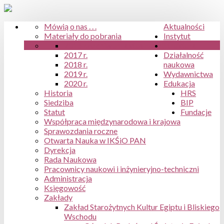
Mówią o nas . . .
Aktualności
Materiały do pobrania
Instytut
2016 r.
Archiwum aktualności
Struktura
2017 r.
Działalność
2018 r.
naukowa
2019 r.
Wydawnictwa
2020 r.
Edukacja
Historia
HRS
Siedziba
BIP
Statut
Fundacje
Współpraca międzynarodowa i krajowa
Sprawozdania roczne
Otwarta Nauka w IKŚiO PAN
Dyrekcja
Rada Naukowa
Pracownicy naukowi i inżynieryjno-techniczni
Administracja
Księgowość
Zakłady
Zakład Starożytnych Kultur Egiptu i Bliskiego
Wschodu