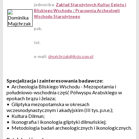
jednostka:
Zakład Starożytnych Kultur Egiptu i
Bliskiego Wschodu
/
Pracownia Archeologii
Wschodu Starożytnego
pok.
tel.
e-mail:
Specjalizacja i zainteresowania badawcze:
• Archeologia Bliskiego Wschodu - Mezopotamia i
południowo-wschodnia część Półwyspu Arabskiego w
epokach brązu i żelaza;
• Gliptyka mezopotamska w okresach
wczesnodynastycznym i akadyjskim (III tys. p.n.e.);
• Kultura Dilmun;
• Ikonografia i ikonologia gliptyki dilmuńskiej;
• Metodologia badań archeologicznych i ikonologicznych.