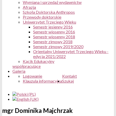
Wymiana i sprzedaż wydawnictw
Afrazja
Szkoła Doktorska Anthropos
Przewody doktorskie
Uniwersytet Trzeciego Wieku
Semestr jesienny 2016
Semestr wiosenny 2016
Semestr wiosenny 2018
Semestr zimowy 2018
Semestr zimowy 2019/2020
Orientalny Uniwersytet Trzeciego Wieku -
edycja 2021/2022
Kącik Edukacyjny
współpracujące
Galeria
Logowanie
Kontakt
Klauzula informacyjna
Szukaj
mgr Dominika Majchrzak