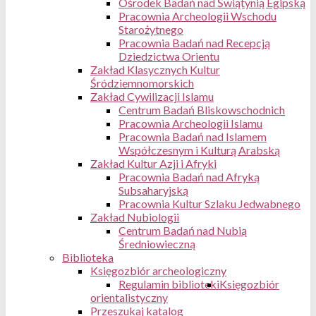
Ośrodek Badań nad Świątynią Egipską
Pracownia Archeologii Wschodu
Starożytnego
Pracownia Badań nad Recepcją
Dziedzictwa Orientu
Zakład Klasycznych Kultur
Śródziemnomorskich
Zakład Cywilizacji Islamu
Centrum Badań Bliskowschodnich
Pracownia Archeologii Islamu
Pracownia Badań nad Islamem
Współczesnym i Kulturą Arabską
Zakład Kultur Azji i Afryki
Pracownia Badań nad Afryką
Subsaharyjską
Pracownia Kultur Szlaku Jedwabnego
Zakład Nubiologii
Centrum Badań nad Nubią
Średniowieczną
Biblioteka
Księgozbiór archeologiczny
Regulamin biblioteki
Księgozbiór
orientalistyczny
Przeszukaj katalog