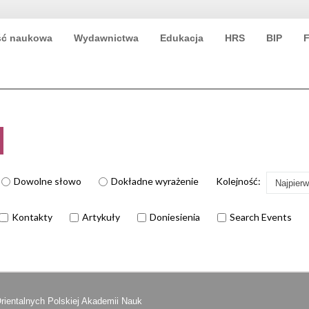
ść naukowa
Wydawnictwa
Edukacja
HRS
BIP
F
Dowolne słowo
Dokładne wyrażenie
Kolejność:
Najpier
Kontakty
Artykuły
Doniesienia
Search Events
Orientalnych Polskiej Akademii Nauk