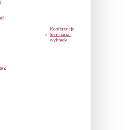
j
cji
Konferencje
Seminaria i
wykłady
ogy