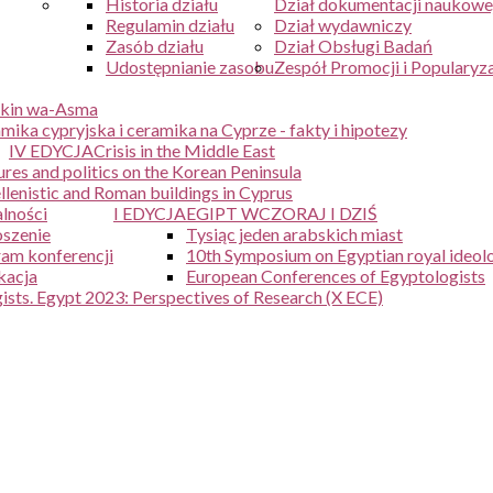
Historia działu
Dział dokumentacji naukowe
Regulamin działu
Dział wydawniczy
Zasób działu
Dział Obsługi Badań
Udostępnianie zasobu
Zespół Promocji i Popularyza
kin wa-Asma
mika cypryjska i ceramika na Cyprze - fakty i hipotezy
IV EDYCJA
Crisis in the Middle East
ures and politics on the Korean Peninsula
lenistic and Roman buildings in Cyprus
lności
I EDYCJA
EGIPT WCZORAJ I DZIŚ
szenie
Tysiąc jeden arabskich miast
am konferencji
10th Symposium on Egyptian royal ideol
kacja
European Conferences of Egyptologists
sts. Egypt 2023: Perspectives of Research (X ECE)