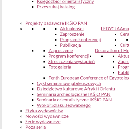
Księgozbiór orientalistyczny
Przeszukaj katalog
Projekty badawcze IKŚiO PAN
Aktualności
I EDYCJA
Ama
Zaproszenie
Cera
Program konferencji
Publikacja
Cult
Zaproszenie
Decoration of Hel
Program konferencji
Aktua
Streszczenia wystąpień
Zapro
Fotogaleria
Progr
Publi
Tenth European Conference of Egyptologi
Cykl seminariów jubileuszowych
Dziedzictwo kulturowe Afryki i Orientu
Seminaria archeologiczne IKŚiO PAN
Seminaria orientalistyczne IKŚiO PAN
Wokół Szlaku Jedwabnego
Etyka wydawnictw
Nowości wydawnicze
Serie wydawnicze
Poza serią