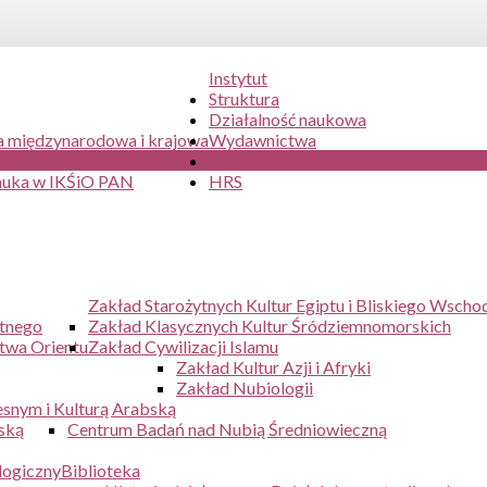
Instytut
Struktura
Działalność naukowa
 międzynarodowa i krajowa
Wydawnictwa
ia roczne
Edukacja
auka w IKŚiO PAN
HRS
Zakład Starożytnych Kultur Egiptu i Bliskiego Wscho
ytnego
Zakład Klasycznych Kultur Śródziemnomorskich
twa Orientu
Zakład Cywilizacji Islamu
Zakład Kultur Azji i Afryki
Zakład Nubiologii
snym i Kulturą Arabską
ską
Centrum Badań nad Nubią Średniowieczną
logiczny
Biblioteka