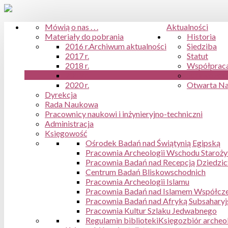
Mówią o nas . . .
Aktualności
Materiały do pobrania
Historia
2016 r.
Archiwum aktualności
Siedziba
2017 r.
Statut
2018 r.
Współpraca
2019 r.
Sprawozdan
2020 r.
Otwarta N
Dyrekcja
Rada Naukowa
Pracownicy naukowi i inżynieryjno-techniczni
Administracja
Księgowość
Ośrodek Badań nad Świątynią Egipską
Pracownia Archeologii Wschodu Staroż
Pracownia Badań nad Recepcją Dziedzic
Centrum Badań Bliskowschodnich
Pracownia Archeologii Islamu
Pracownia Badań nad Islamem Współcze
Pracownia Badań nad Afryką Subsaharyj
Pracownia Kultur Szlaku Jedwabnego
Regulamin biblioteki
Księgozbiór archeo