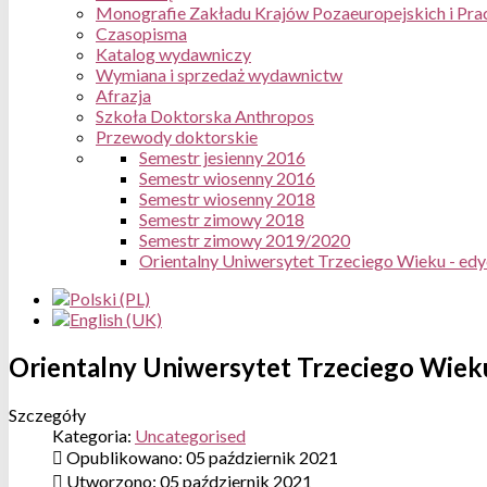
Monografie Zakładu Krajów Pozaeuropejskich i Pra
Czasopisma
Katalog wydawniczy
Wymiana i sprzedaż wydawnictw
Afrazja
Szkoła Doktorska Anthropos
Przewody doktorskie
Semestr jesienny 2016
Semestr wiosenny 2016
Semestr wiosenny 2018
Semestr zimowy 2018
Semestr zimowy 2019/2020
Orientalny Uniwersytet Trzeciego Wieku - ed
Orientalny Uniwersytet Trzeciego Wiek
Szczegóły
Kategoria:
Uncategorised
Opublikowano: 05 październik 2021
Utworzono: 05 październik 2021