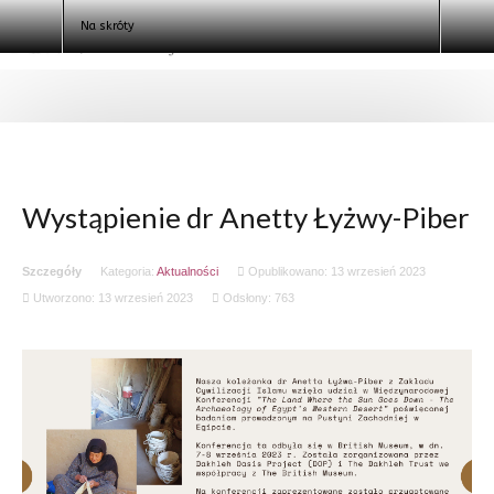
Galeria
Na skróty
Kontakt
Logowanie
Klauzula informacyjna
Szukaj
Wystąpienie dr Anetty Łyżwy-Piber
Szczegóły
Kategoria:
Aktualności
Opublikowano: 13 wrzesień 2023
Utworzono: 13 wrzesień 2023
Odsłony: 763