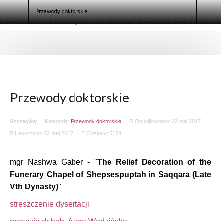
Szukaj
Przewody doktorskie
Przewody doktorskie
Szczegóły
Kategoria:
Przewody doktorskie
Opublikowano: 22 maj 2017
Utworzono: 22 maj 2017
Odsłony: 5174
mgr Nashwa Gaber - "
The Relief Decoration of the
Funerary Chapel of Shepsespuptah in Saqqara (Late
Vth Dynasty)
"
streszczenie dysertacji