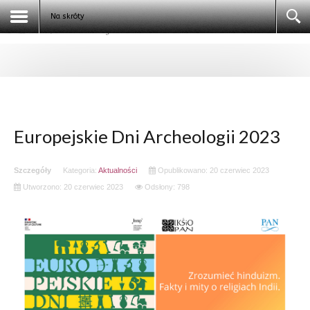
Galeria
Na skróty
Kontakt
Logowanie
Klauzula informacyjna
Szukaj
Europejskie Dni Archeologii 2023
Szczegóły
Kategoria:
Aktualności
Opublikowano: 20 czerwiec 2023
Utworzono: 20 czerwiec 2023
Odsłony: 798