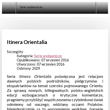
Uniwersytet Trzeciego
Wieku
Serie wydawnicze
Semestr
jesienny 2016
Semestr
wiosenny 2016
Semestr
wiosenny 2018
Semestr zimowy
2018
Semestr zimowy
2019/2020
Itinera Orientalia
Orientalny
Uniwersytet
Trzeciego Wieku -
edycja
Szczegóły
2021/2022
Kategoria:
Serie wydawnicze
Kącik Edukacyjny
Opublikowano: 07 wrzesień 2016
HRS
Utworzono: 07 wrzesień 2016
BIP
Odsłony: 2029
Fundacje współpracujące
Galeria
Seria
Itinera Orientalia
poświęcona jest relacjom
Kontakt
dawnych polskich podróżników, pielgrzymów i
Logowanie
ekspatriantów na temat szeroko pojmowanego Orientu.
Klauzula informacyjna
Za sprawą nowych, bilingwalnych, polsko-angielskich
Szukaj
edycji wzbogaconych o krytyczne komentarze,
pragniemy przybliżyć współczesnemu czytelnikowi świat
odmienny od naszego, widziany oczami Polaków.
Niejednokrotnie są to wspomnienia wnikliwe, barwnie