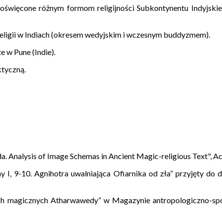
święcone różnym formom religijności Subkontynentu Indyjskiego 
 religii w Indiach (okresem wedyjskim i wczesnym buddyzmem).
e w Pune (Indie).
ktyczną.
a. Analysis of Image Schemas in Ancient Magic-religious Text", A
 I, 9-10. Agnihotra uwalniająca Ofiarnika od zła” przyjęty do 
h magicznych Atharwawedy” w Magazynie antropologiczno-sp