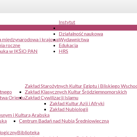
Instytut
Struktura
Działalność naukowa
 międzynarodowa i krajowa
Wydawnictwa
ia roczne
Edukacja
auka w IKŚiO PAN
HRS
Zakład Starożytnych Kultur Egiptu i Bliskiego Wscho
ytnego
Zakład Klasycznych Kultur Śródziemnomorskich
twa Orientu
Zakład Cywilizacji Islamu
Zakład Kultur Azji i Afryki
Zakład Nubiologii
snym i Kulturą Arabską
ską
Centrum Badań nad Nubią Średniowieczną
logiczny
Biblioteka