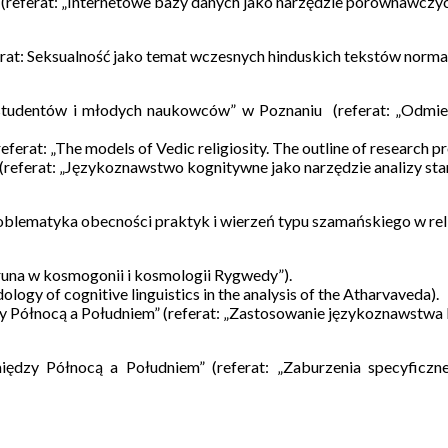
 (referat: „Internetowe bazy danych jako narzędzie porównawczy
ferat: Seksualność jako temat wczesnych hinduskich tekstów norm
 studentów i młodych naukowców” w Poznaniu (referat: „Odmien
rat: „The models of Vedic religiosity. The outline of research pro
(referat: „Językoznawstwo kognitywne jako narzędzie analizy star
oblematyka obecności praktyk i wierzeń typu szamańskiego w reli
runa w kosmogonii i kosmologii Rygwedy”).
gy of cognitive linguistics in the analysis of the Atharvaveda).
Północą a Południem” (referat: „Zastosowanie językoznawstwa ko
zy Północą a Południem” (referat: „Zaburzenia specyficzne