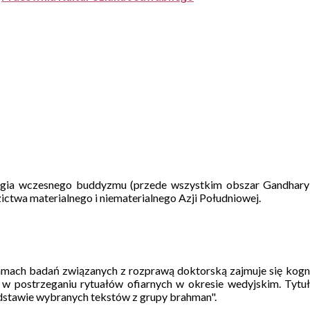
ologia wczesnego buddyzmu (przede wszystkim obszar Gandhary), 
dzictwa materialnego i niematerialnego Azji Południowej.
mach badań związanych z rozprawą doktorską zajmuje się kogni
w postrzeganiu rytuałów ofiarnych w okresie wedyjskim. Tytu
odstawie wybranych tekstów z grupy brahman".