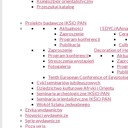
Księgozbiór orientalistyczny
Przeszukaj katalog
Projekty badawcze IKŚiO PAN
Aktualności
I EDYCJA
Ama
Zaproszenie
Cera
Program konferencji
Publikacja
Cult
Zaproszenie
Decoration of Hel
Program konferencji
Aktua
Streszczenia wystąpień
Zapro
Fotogaleria
Progr
Publi
Tenth European Conference of Egyptologi
Cykl seminariów jubileuszowych
Dziedzictwo kulturowe Afryki i Orientu
Seminaria archeologiczne IKŚiO PAN
Seminaria orientalistyczne IKŚiO PAN
Wokół Szlaku Jedwabnego
Etyka wydawnictw
Nowości wydawnicze
Serie wydawnicze
Poza serią