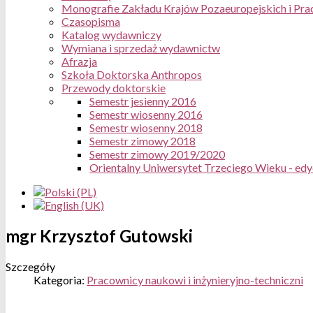
Monografie Zakładu Krajów Pozaeuropejskich i Pra
Czasopisma
Katalog wydawniczy
Wymiana i sprzedaż wydawnictw
Afrazja
Szkoła Doktorska Anthropos
Przewody doktorskie
Semestr jesienny 2016
Semestr wiosenny 2016
Semestr wiosenny 2018
Semestr zimowy 2018
Semestr zimowy 2019/2020
Orientalny Uniwersytet Trzeciego Wieku - ed
mgr Krzysztof Gutowski
Szczegóły
Kategoria:
Pracownicy naukowi i inżynieryjno-techniczni