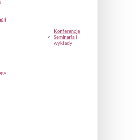
j
cji
Konferencje
Seminaria i
wykłady
ogy