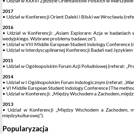
• Udział w XXXVI Zjeździe Orientalistów Polskich w Warszawie
2017
• Udział w Konferencji Orient Daleki i Bliski we Wrocławiu (re
2016
• Udział w Konferencji: „Asiam Explorare: Azja w badaniach
wedyjskiego. Wybrane problemy badawcze”).
• Udział w VIII Middle European Student Indology Conference (refe
• Udział w Interdyscyplinarnej Konferencji Badań nad Językiem 
2015
• Udział w Ogólnopolskim Forum Azji Południowej (referat: „Pr
2014
• Udział w I Ogólnopolskim Forum Indologicznym (referat: „Wa
• VI Middle European Student Indology Conference (The methodolo
• Udział w Konferencji: „Między Wschodem a Zachodem, między 
2013
• Udział w Konferencji „Między Wschodem a Zachodem, międ
międzykulturowej”).
Popularyzacja