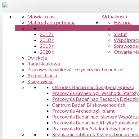
Mówią o nas . . .
Aktualności
Materiały do pobrania
Historia
2016 r.
Archiwum aktualności
Siedziba
2017 r.
Statut
2018 r.
Współpraca
2019 r.
Sprawozdan
2020 r.
Otwarta N
Dyrekcja
Rada Naukowa
Pracownicy naukowi i inżynieryjno-techniczni
Administracja
Księgowość
Ośrodek Badań nad Świątynią Egipską
Pracownia Archeologii Wschodu Staroż
Pracownia Badań nad Recepcją Dziedzic
Centrum Badań Bliskowschodnich
Pracownia Archeologii Islamu
Pracownia Badań nad Islamem Współcze
Pracownia Badań nad Afryką Subsaharyj
Pracownia Kultur Szlaku Jedwabnego
Regulamin biblioteki
Księgozbiór archeo