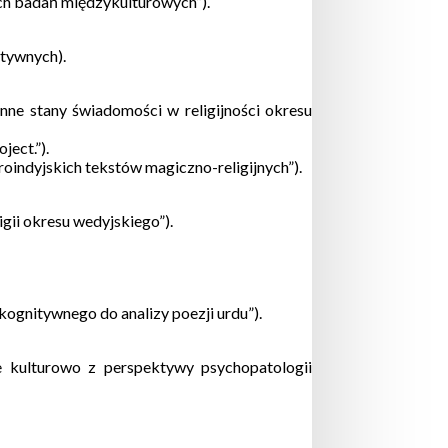
ch badań międzykulturowych”).
atywnych).
ne stany świadomości w religijności okresu
ject.”).
oindyjskich tekstów magiczno-religijnych”).
gii okresu wedyjskiego”).
gnitywnego do analizy poezji urdu”).
 kulturowo z perspektywy psychopatologii