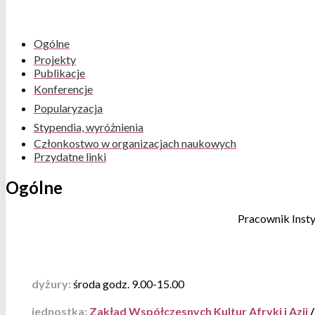
Ogólne
Projekty
Publikacje
Konferencje
Popularyzacja
Stypendia, wyróżnienia
Członkostwo w organizacjach naukowych
Przydatne linki
Ogólne
Pracownik Insty
dyżury:
środa godz. 9.00-15.00
jednostka:
Zakład Współczesnych Kultur Afryki i Azji