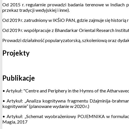
Od 2015 r. regularnie prowadzi badania terenowe w Indiach po
przekaz tradycji wedyjskiej i inne).
Od 2019 r. zatrudniony w IKŚiO PAN, gdzie zajmuje się historią
Od 2019 r. współpracuje z Bhandarkar Oriental Research Institut
Prowadzi działalność popularyzatorską, szkoleniową oraz dyda
Projekty
Publikacje
• Artykuł: "Centre and Periphery in the Hymns of the Atharvaved
•
Artykuł: „Analiza kognitywna fragmentu Dźajminija-brahmany
kognitywnie” (planowane wydanie w 2020 r.)
• Artykuł: „Schemat wyobrażeniowy POJEMNIKA w formułac
Magia, 2017