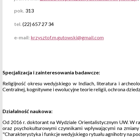
pok.
313
tel.
(22) 657 27 34
e-mail:
Specjalizacja
i zainteresowania badawcze
:
Religijność okresu wedyjskiego w Indiach, literatura i arche
Centralnej, kognitywne i ewolucyjne teorie religii, ochrona dzie
Działalność naukowa:
Od 2016 r. doktorant na Wydziale Orientalistycznym UW. W ra
oraz psychokulturowymi czynnikami wpływającymi na zmiany 
"Charakterystyka i funkcje wedyjskiego rytuału agnihotry na p