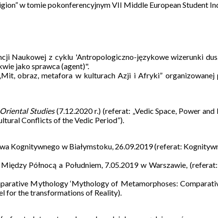
Religion” w tomie pokonferencyjnym VII Middle European Student 
encji Naukowej z cyklu 'Antropologiczno-językowe wizerunki d
ikwie jako sprawca (agent)".
 „Mit, obraz, metafora w kulturach Azji i Afryki” organizowane
Oriental Studies
(7.12.2020 r.) (referat: „Vedic Space, Power and 
ltural Conflicts of the Vedic Period”).
a Kognitywnego w Białymstoku, 26.09.2019 (referat: Kognitywna 
 Między Północą a Południem, 7.05.2019 w Warszawie, (refera
Comparative Mythology ‘Mythology of Metamorphoses: Comparative
l for the transformations of Reality).