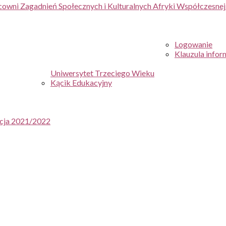
cowni Zagadnień Społecznych i Kulturalnych Afryki Współczesne
Logowanie
Klauzula infor
Uniwersytet Trzeciego Wieku
Kącik Edukacyjny
ycja 2021/2022