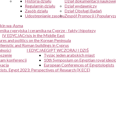
Historia działu
Dział dokumentacji naukowe
Regulamin działu
Dział wydawniczy
Zasób działu
Dział Obsługi Badań
Udostępnianie zasobu
Zespół Promocji i Popularyza
kin wa-Asma
mika cypryjska i ceramika na Cyprze - fakty i hipotezy
IV EDYCJA
Crisis in the Middle East
ures and politics on the Korean Peninsula
lenistic and Roman buildings in Cyprus
lności
I EDYCJA
EGIPT WCZORAJ I DZIŚ
szenie
Tysiąc jeden arabskich miast
am konferencji
10th Symposium on Egyptian royal ideol
kacja
European Conferences of Egyptologists
sts. Egypt 2023: Perspectives of Research (X ECE)