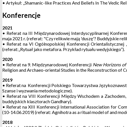
• Artykuł: „Shamanic-like Practices And Beliefs In The Vedic 
Konferencje
2021
• R
eferat na III Międzynarodowej Interdyscyplinarnej Konfer
maja 2021 r. (referat: "Czy relikwie mają 'duszę'? Buddyjskie rel
• R
eferat na VI Ogólnopolskiej Konferencji Orientalistycznej
(referat:„Rytuał jako metafora. Przykład rytuału wedyjskiego”).
2020
• R
eferat na 9. Międzynarodowej Konferencji
New Horizons of 
Religion and Archaeo-oriental Studies in the Reconstruction of Cu
2019
• Referat na Konferencji Polskiego Towarzystwa Językoznawstw
Szanse i wyzwania metodologiczne).
• Referat na VIII Konferencji Między Wschodem a Zachodem,
buddyjskich klasztorach Gandhary).
• Referat na XIII Konferencji International Association for 
(10-14.06.2019) (referat: Agnihotra as a ritual model of and mode
2018