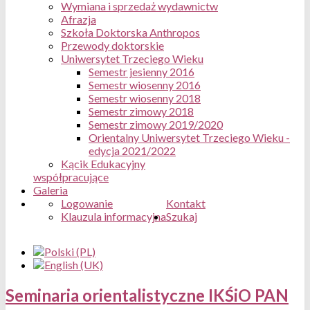
Wymiana i sprzedaż wydawnictw
Afrazja
Szkoła Doktorska Anthropos
Przewody doktorskie
Uniwersytet Trzeciego Wieku
Semestr jesienny 2016
Semestr wiosenny 2016
Semestr wiosenny 2018
Semestr zimowy 2018
Semestr zimowy 2019/2020
Orientalny Uniwersytet Trzeciego Wieku -
edycja 2021/2022
Kącik Edukacyjny
współpracujące
Galeria
Logowanie
Kontakt
Klauzula informacyjna
Szukaj
Seminaria orientalistyczne IKŚiO PAN