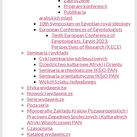
Zaproszenie
Program konferencji
Publikacja
arabskich miast
10th Symposium on Egyptian royal ideology
European Conferences of Egyptologists
Tenth European Conference of
Egyptologists. Egypt 2023:
Perspectives of Research (X ECE)
Seminaria i wykłady
Cykl seminariów jubileuszowych
Dziedzictwo kulturowe Afryki i Orientu
Seminaria archeologiczne IKŚiO PAN
Seminaria orientalistyczne IKŚiO PAN
Wokół Szlaku Jedwabnego
Etyka wydawnictw
Nowości wydawnicze
Serie wydawnicze
Poza serią
Monografie Zakładu Krajów Pozaeuropejskich i
Pracowni Zagadnień Społecznych i Kulturalnych
Afryki Współczesnej PAN
Czasopisma
Katalog wydawniczy