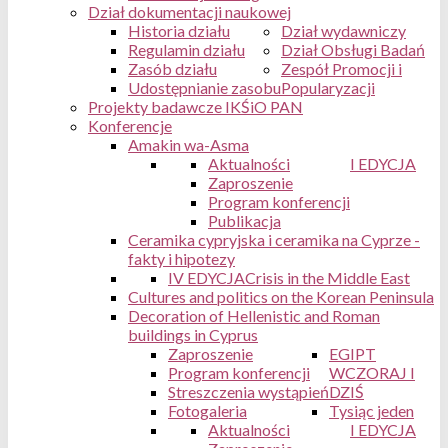
Dział dokumentacji naukowej
Historia działu
Dział wydawniczy
Regulamin działu
Dział Obsługi Badań
Zasób działu
Zespół Promocji i
Udostępnianie zasobu
Popularyzacji
Projekty badawcze IKŚiO PAN
Konferencje
Amakin wa-Asma
Aktualności
I EDYCJA
Zaproszenie
Program konferencji
Publikacja
Ceramika cypryjska i ceramika na Cyprze -
fakty i hipotezy
IV EDYCJA
Crisis in the Middle East
Cultures and politics on the Korean Peninsula
Decoration of Hellenistic and Roman
buildings in Cyprus
Zaproszenie
EGIPT
Program konferencji
WCZORAJ I
Streszczenia wystąpień
DZIŚ
Fotogaleria
Tysiąc jeden
Aktualności
I EDYCJA