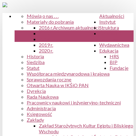
Mówią o nas . . .
Aktualności
Materiały do pobrania
Instytut
2016 r.
Archiwum aktualności
Struktura
2017 r.
Działalność
2018 r.
naukowa
2019 r.
Wydawnictwa
2020 r.
Edukacja
Historia
HRS
Siedziba
BIP
Statut
Fundacje
Współpraca międzynarodowa i krajowa
Sprawozdania roczne
Otwarta Nauka w IKŚiO PAN
Dyrekcja
Rada Naukowa
Pracownicy naukowi i inżynieryjno-techniczni
Administracja
Księgowość
Zakłady
Zakład Starożytnych Kultur Egiptu i Bliskiego
Wschodu