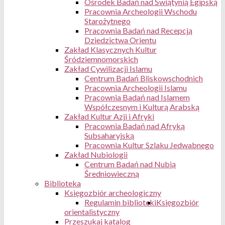
Ośrodek Badań nad Świątynią Egipską
Pracownia Archeologii Wschodu
Starożytnego
Pracownia Badań nad Recepcją
Dziedzictwa Orientu
Zakład Klasycznych Kultur
Śródziemnomorskich
Zakład Cywilizacji Islamu
Centrum Badań Bliskowschodnich
Pracownia Archeologii Islamu
Pracownia Badań nad Islamem
Współczesnym i Kulturą Arabską
Zakład Kultur Azji i Afryki
Pracownia Badań nad Afryką
Subsaharyjską
Pracownia Kultur Szlaku Jedwabnego
Zakład Nubiologii
Centrum Badań nad Nubią
Średniowieczną
Biblioteka
Księgozbiór archeologiczny
Regulamin biblioteki
Księgozbiór
orientalistyczny
Przeszukaj katalog