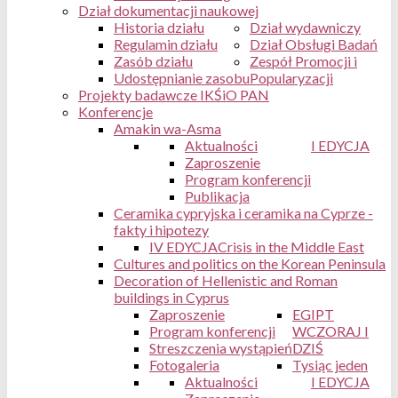
Dział dokumentacji naukowej
Historia działu
Dział wydawniczy
Regulamin działu
Dział Obsługi Badań
Zasób działu
Zespół Promocji i
Udostępnianie zasobu
Popularyzacji
Projekty badawcze IKŚiO PAN
Konferencje
Amakin wa-Asma
Aktualności
I EDYCJA
Zaproszenie
Program konferencji
Publikacja
Ceramika cypryjska i ceramika na Cyprze -
fakty i hipotezy
IV EDYCJA
Crisis in the Middle East
Cultures and politics on the Korean Peninsula
Decoration of Hellenistic and Roman
buildings in Cyprus
Zaproszenie
EGIPT
Program konferencji
WCZORAJ I
Streszczenia wystąpień
DZIŚ
Fotogaleria
Tysiąc jeden
Aktualności
I EDYCJA