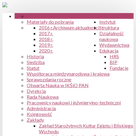
Mówią o nas . . .
Aktualności
Materiały do pobrania
Instytut
2016 r.
Archiwum aktualności
Struktura
2017 r.
Działalność
2018 r.
naukowa
2019 r.
Wydawnictwa
2020 r.
Edukacja
Historia
HRS
Siedziba
BIP
Statut
Fundacje
Współpraca międzynarodowa i krajowa
Sprawozdania roczne
Otwarta Nauka w IKŚiO PAN
Dyrekcja
Rada Naukowa
Pracownicy naukowi i inżynieryjno-techniczni
Administracja
Księgowość
Zakłady
Zakład Starożytnych Kultur Egiptu i Bliskiego
Wschodu