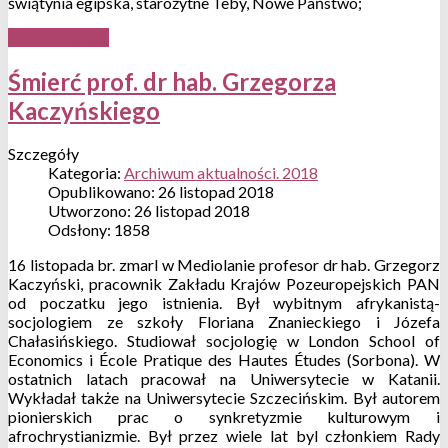
świątynia egipska, starożytne Teby, Nowe Państwo;
Czytaj więcej...
Śmierć prof. dr hab. Grzegorza
Kaczyńskiego
Szczegóły
Kategoria:
Archiwum aktualności. 2018
Opublikowano: 26 listopad 2018
Utworzono: 26 listopad 2018
Odsłony: 1858
16 listopada br. zmarl w Mediolanie profesor dr hab. Grzegorz
Kaczyński, pracownik Zakładu Krajów Pozeuropejskich PAN
od poczatku jego istnienia. Był wybitnym afrykanistą-
socjologiem ze szkoły Floriana Znanieckiego i Józefa
Chałasińskiego. Studiował socjologię w London School of
Economics i É
cole Pratique des Hautes Études (Sorbona). W
ostatnich latach pracował na Uniwersytecie w Katanii.
Wykładał także na Uniwersytecie Szczecińskim. Był autorem
pionierskich prac o synkretyzmie kulturowym i
afrochrystianizmie. Był przez wiele lat byl członkiem Rady