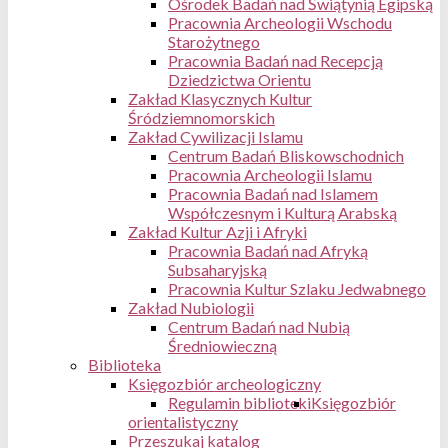
Ośrodek Badań nad Świątynią Egipską
Pracownia Archeologii Wschodu
Starożytnego
Pracownia Badań nad Recepcją
Dziedzictwa Orientu
Zakład Klasycznych Kultur
Śródziemnomorskich
Zakład Cywilizacji Islamu
Centrum Badań Bliskowschodnich
Pracownia Archeologii Islamu
Pracownia Badań nad Islamem
Współczesnym i Kulturą Arabską
Zakład Kultur Azji i Afryki
Pracownia Badań nad Afryką
Subsaharyjską
Pracownia Kultur Szlaku Jedwabnego
Zakład Nubiologii
Centrum Badań nad Nubią
Średniowieczną
Biblioteka
Księgozbiór archeologiczny
Regulamin biblioteki
Księgozbiór
orientalistyczny
Przeszukaj katalog