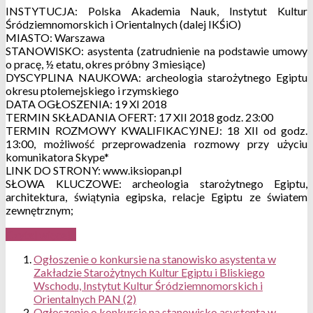
INSTYTUCJA: Polska Akademia Nauk, Instytut Kultur
Śródziemnomorskich i Orientalnych (dalej IKŚiO)
MIASTO: Warszawa
STANOWISKO: asystenta (zatrudnienie na podstawie umowy
o pracę, ½ etatu, okres próbny 3 miesiące)
DYSCYPLINA NAUKOWA: archeologia starożytnego Egiptu
okresu ptolemejskiego i rzymskiego
DATA OGŁOSZENIA: 19 XI 2018
TERMIN SKŁADANIA OFERT: 17 XII 2018 godz. 23:00
TERMIN ROZMOWY KWALIFIKACYJNEJ: 18 XII od godz.
13:00, możliwość przeprowadzenia rozmowy przy użyciu
komunikatora Skype*
LINK DO STRONY: www.iksiopan.pl
SŁOWA KLUCZOWE: archeologia starożytnego Egiptu,
architektura, świątynia egipska, relacje Egiptu ze światem
zewnętrznym;
Czytaj więcej...
Ogłoszenie o konkursie na stanowisko asystenta w
Zakładzie Starożytnych Kultur Egiptu i Bliskiego
Wschodu, Instytut Kultur Śródziemnomorskich i
Orientalnych PAN (2)
Ogłoszenie o konkursie na stanowisko asystenta w