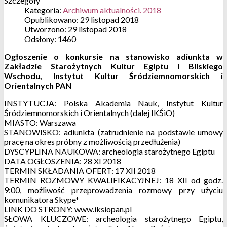
Szczegóły
Kategoria:
Archiwum aktualności. 2018
Opublikowano: 29 listopad 2018
Utworzono: 29 listopad 2018
Odsłony: 1460
Ogłoszenie o konkursie na stanowisko adiunkta w
Zakładzie Starożytnych Kultur Egiptu i Bliskiego
Wschodu, Instytut Kultur Śródziemnomorskich i
Orientalnych PAN
INSTYTUCJA: Polska Akademia Nauk, Instytut Kultur
Śródziemnomorskich i Orientalnych (dalej IKŚiO)
MIASTO: Warszawa
STANOWISKO: adiunkta (zatrudnienie na podstawie umowy
pracę na okres próbny z możliwością przedłużenia)
DYSCYPLINA NAUKOWA: archeologia starożytnego Egiptu
DATA OGŁOSZENIA: 28 XI 2018
TERMIN SKŁADANIA OFERT: 17 XII 2018
TERMIN ROZMOWY KWALIFIKACYJNEJ: 18 XII od godz.
9:00, możliwość przeprowadzenia rozmowy przy użyciu
komunikatora Skype*
LINK DO STRONY: www.iksiopan.pl
SŁOWA KLUCZOWE: archeologia starożytnego Egiptu,