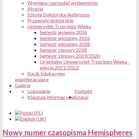
Wymiana i sprzedaż wydawnictw
Afrazja
Szkoła Doktorska Anthropos
Przewody doktorskie
Uniwersytet Trzeciego Wieku
Semestr jesienny 2016
Semestr wiosenny 2016
Semestr wiosenny 2018
Semestr zimowy 2018
Semestr zimowy 2019/2020
Orientalny Uniwersytet Trzeciego Wieku -
edycja 2021/2022
Kącik Edukacyjny
współpracujące
Galeria
Logowanie
Kontakt
Klauzula informacyjna
Szukaj
Nowy numer czasopisma Hemispheres