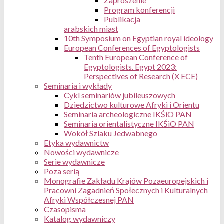
Zaproszenie
Program konferencji
Publikacja
arabskich miast
10th Symposium on Egyptian royal ideology
European Conferences of Egyptologists
Tenth European Conference of
Egyptologists. Egypt 2023:
Perspectives of Research (X ECE)
Seminaria i wykłady
Cykl seminariów jubileuszowych
Dziedzictwo kulturowe Afryki i Orientu
Seminaria archeologiczne IKŚiO PAN
Seminaria orientalistyczne IKŚiO PAN
Wokół Szlaku Jedwabnego
Etyka wydawnictw
Nowości wydawnicze
Serie wydawnicze
Poza serią
Monografie Zakładu Krajów Pozaeuropejskich i
Pracowni Zagadnień Społecznych i Kulturalnych
Afryki Współczesnej PAN
Czasopisma
Katalog wydawniczy