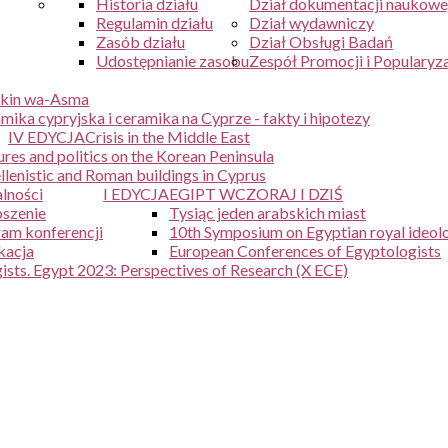
Historia działu
Dział dokumentacji naukowe
Regulamin działu
Dział wydawniczy
Zasób działu
Dział Obsługi Badań
Udostępnianie zasobu
Zespół Promocji i Popularyza
kin wa-Asma
mika cypryjska i ceramika na Cyprze - fakty i hipotezy
IV EDYCJA
Crisis in the Middle East
ures and politics on the Korean Peninsula
lenistic and Roman buildings in Cyprus
lności
I EDYCJA
EGIPT WCZORAJ I DZIŚ
szenie
Tysiąc jeden arabskich miast
am konferencji
10th Symposium on Egyptian royal ideol
kacja
European Conferences of Egyptologists
sts. Egypt 2023: Perspectives of Research (X ECE)