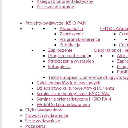
Księgozbiór orientalistyczny
Przeszukaj katalog
Projekty badawcze IKŚiO PAN
Aktualności
I EDYCJA
Ama
Zaproszenie
Cera
Program konferencji
Publikacja
Cult
Zaproszenie
Decoration of Hel
Program konferencji
Aktua
Streszczenia wystąpień
Zapro
Fotogaleria
Progr
Publi
Tenth European Conference of Egyptologi
Cykl seminariów jubileuszowych
Dziedzictwo kulturowe Afryki i Orientu
Seminaria archeologiczne IKŚiO PAN
Seminaria orientalistyczne IKŚiO PAN
Wokół Szlaku Jedwabnego
Etyka wydawnictw
Nowości wydawnicze
Serie wydawnicze
Poza serią