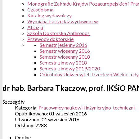
Monografie Zakładu Krajów Pozaeuropejskich i Pra
Czasopisma
Katalog wydawniczy
Wymiana i sprzedaż wydawnictw
Afrazja
Szkoła Doktorska Anthropos
Przewody doktorskie
Semestr jesienny 2016
Semestr wiosenny 2016
Semestr wiosenny 2018
Semestr zimowy 2018
Semestr zimowy 2019/2020
Orientalny Uniwersytet Trzeciego Wieku - ed
dr hab. Barbara Tkaczow, prof. IKŚiO PA
Szczegóły
Kategoria:
Pracownicy naukowi i inżynieryjno-techniczni
Opublikowano: 01 wrzesień 2016
Utworzono: 01 wrzesień 2016
Odsłony: 7283
Ogólne