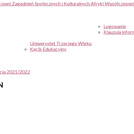
cowni Zagadnień Społecznych i Kulturalnych Afryki Współczesne
Logowanie
Klauzula infor
Uniwersytet Trzeciego Wieku
Kącik Edukacyjny
ycja 2021/2022
N