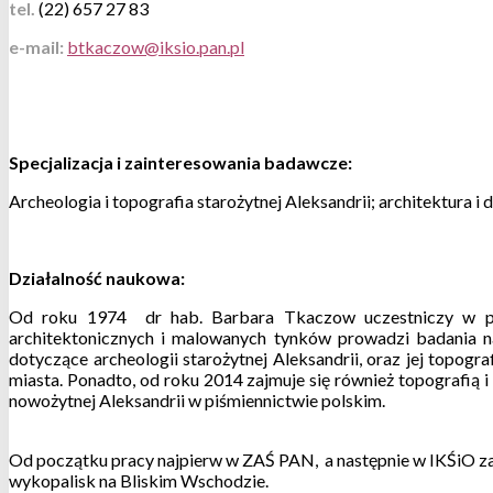
tel.
(22) 657 27 83
e-mail:
Specjalizacja i zainteresowania badawcze:
Archeologia i topografia starożytnej Aleksandrii; architektura i
Działalność naukowa:
Od roku 1974 dr hab. Barbara Tkaczow uczestniczy w po
architektonicznych i malowanych tynków prowadzi badania na
dotyczące archeologii starożytnej Aleksandrii, oraz jej topo
miasta. Ponadto, od roku 2014 zajmuje się również topografią i
nowożytnej Aleksandrii w piśmiennictwie polskim.
Od początku pracy najpierw w ZAŚ PAN, a następnie w IKŚiO za
wykopalisk na Bliskim Wschodzie.