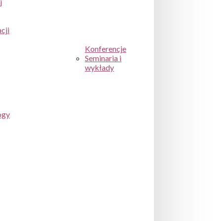
j
cji
Konferencje
Seminaria i
wykłady
ogy