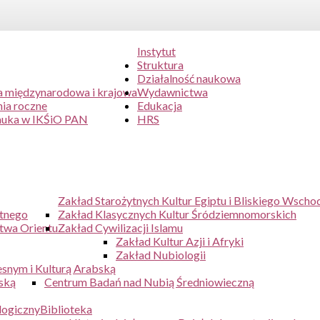
Instytut
Struktura
Działalność naukowa
 międzynarodowa i krajowa
Wydawnictwa
ia roczne
Edukacja
auka w IKŚiO PAN
HRS
Zakład Starożytnych Kultur Egiptu i Bliskiego Wscho
ytnego
Zakład Klasycznych Kultur Śródziemnomorskich
twa Orientu
Zakład Cywilizacji Islamu
Zakład Kultur Azji i Afryki
Zakład Nubiologii
snym i Kulturą Arabską
ską
Centrum Badań nad Nubią Średniowieczną
logiczny
Biblioteka