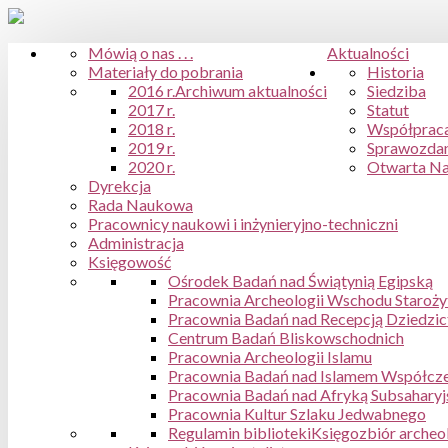
Mówią o nas . . .
Aktualności
Materiały do pobrania
Historia
2016 r.
Archiwum aktualności
Siedziba
2017 r.
Statut
2018 r.
Współpraca
2019 r.
Sprawozdan
2020 r.
Otwarta N
Dyrekcja
Rada Naukowa
Pracownicy naukowi i inżynieryjno-techniczni
Administracja
Księgowość
Ośrodek Badań nad Świątynią Egipską
Pracownia Archeologii Wschodu Staroż
Pracownia Badań nad Recepcją Dziedzic
Centrum Badań Bliskowschodnich
Pracownia Archeologii Islamu
Pracownia Badań nad Islamem Współcze
Pracownia Badań nad Afryką Subsaharyj
Pracownia Kultur Szlaku Jedwabnego
Regulamin biblioteki
Księgozbiór archeo