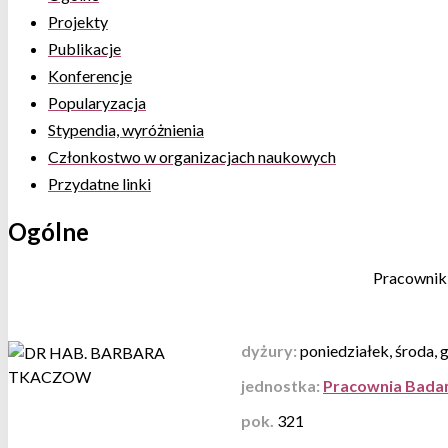
Projekty
Publikacje
Konferencje
Popularyzacja
Stypendia, wyróżnienia
Członkostwo w organizacjach naukowych
Przydatne linki
Ogólne
Pracownik 
dyżury:
poniedziałek, środa, 
jednostka:
Pracownia Badań
pok.
321