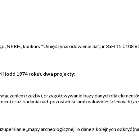
ego, NPRH, konkurs "Umiędzynarodowienie 3a", nr 3aH 15 0108 8
ii (odd 1974 roku), dwa projekty:
yłączeniem rzeźby), przygotowywanie bazy danych dla elementów
ieni oraz badania nad pozostałościami malowideł ściennych (
in 
zupełnianie „mapy archeologicznej” o dane z kolejnych odkryć (na 