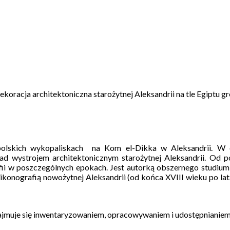
 dekoracja architektoniczna starożytnej Aleksandrii na tle Egiptu 
lskich wykopaliskach na Kom el-Dikka w Aleksandrii. W o
d wystrojem architektonicznym starożytnej Aleksandrii. Od p
grafii w poszczególnych epokach. Jest autorką obszernego studi
 ikonografią nowożytnej Aleksandrii (od końca XVIII wieku po la
jmuje się inwentaryzowaniem, opracowywaniem i udostępnianiem 