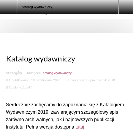
Galeria
Katalog wydawniczy
Kontakt
Logowanie
Klauzula informacyjna
Szukaj
Katalog wydawniczy
Szczegóły
Kategoria:
Katalog wydawniczy
Opublikowano: 19 październik 2018
Utworzono: 19 październik 2018
Odsłony: 15547
Serdecznie zachęcamy do zapoznania się z Katalogiem
Wydawniczym 2019, zawierającym szczegółowy spis
zarówno archiwalnych, jak i najnowszych publikacji
Instytutu. Pełna wersja dostępna
tutaj
.